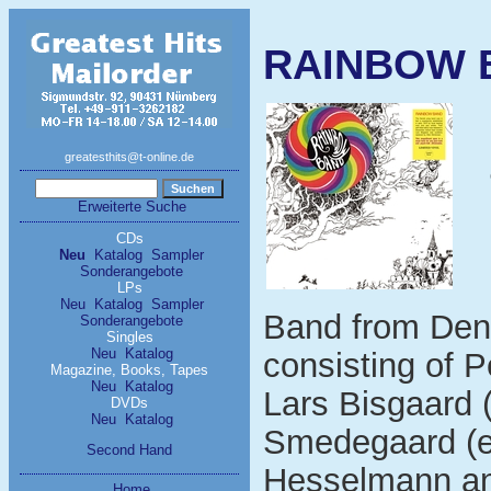
RAINBOW B
greatesthits@t-online.de
Erweiterte Suche
CDs
Neu
Katalog
Sampler
Sonderangebote
LPs
Neu
Katalog
Sampler
Band from Denm
Sonderangebote
Singles
Neu
Katalog
consisting of 
Magazine, Books, Tapes
Neu
Katalog
Lars Bisgaard 
DVDs
Neu
Katalog
Smedegaard (e
Second Hand
Hesselmann and
Home