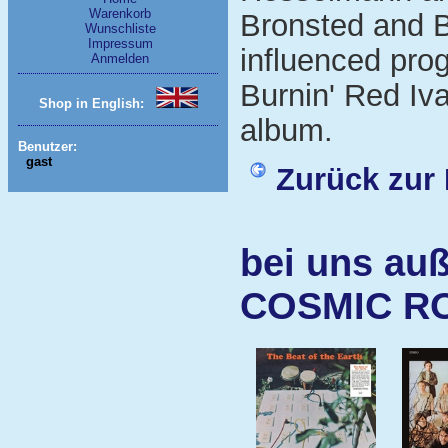
Warenkorb
Bronsted and B
Wunschliste
Impressum
influenced prog
Anmelden
Burnin' Red Iv
Shop in English:
album.
Benutzer:
gast
Zurück zur 
bei uns auß
COSMIC R