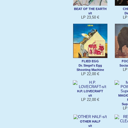
BEAT OF THE EARTH
CH
s/t
De
LP 23,50 €
LP
FLIED EGG
FOO
Dr. Siegel's Egg
Socia
LP
Shooting Machine
LP 22,00 €
H.P. LOVECRAFT
s/t
MAGI
LP 22,00 €
Sup
LP
OTHER HALF
s/t