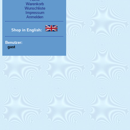
Warenkorb
Wunschliste
Impressum
Anmelden
Shop in English:
Benutzer:
gast