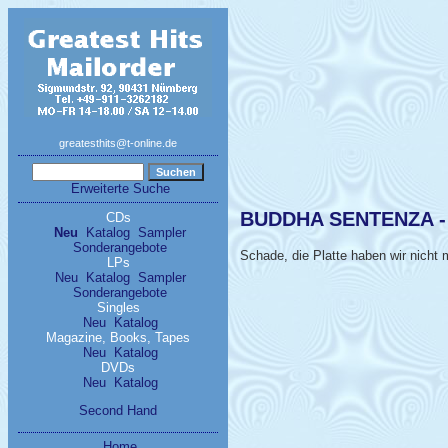
greatesthits@t-online.de
Erweiterte Suche
BUDDHA SENTENZA - S
CDs
Neu
Katalog
Sampler
Sonderangebote
Schade, die Platte haben wir nicht m
LPs
Neu
Katalog
Sampler
Sonderangebote
Singles
Neu
Katalog
Magazine, Books, Tapes
Neu
Katalog
DVDs
Neu
Katalog
Second Hand
Home