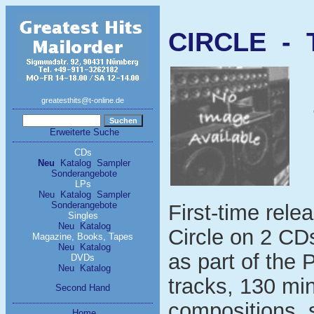
CIRCLE - 
greatesthits@t-online.de
Erweiterte Suche
CDs
Neu
Katalog
Sampler
Sonderangebote
LPs
Neu
Katalog
Sampler
Sonderangebote
First-time rele
Singles
Neu
Katalog
Circle on 2 CD
Magazine, Books, Tapes
Neu
Katalog
as part of the
DVDs
Neu
Katalog
tracks, 130 mi
Second Hand
compositions, s
Home