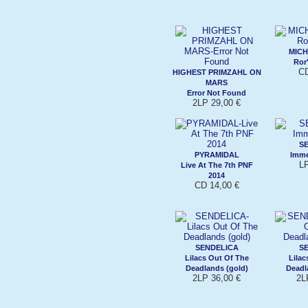
MIC
Ror'
CD
HIGHEST PRIMZAHL ON
MARS
Error Not Found
2LP 29,00 €
S
PYRAMIDAL
Imme
LP
Live At The 7th PNF
2014
CD 14,00 €
SENDELICA
S
Lilacs Out Of The
Lilac
Deadlands (gold)
Deadl
2LP 36,00 €
2L