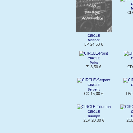
C
M
CD
CIRCLE
Manner
LP 24,50 €
CIRCLE
C
Point
7'' 8,50 €
CD
CIRCLE
C
Serpent
CD 15,00 €
DVD
CIRCLE
C
Triumph
T
2LP 20,00 €
2CD