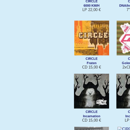
CIRCLE
C
6000 KM/H
DNA/I
LP 22,00 €
7'
CIRCLE
C
Fraten
Golem
CD 15,00 €
2xC
CIRCLE
C
Incarnation
Inc
CD 15,00 €
LP